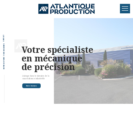
CONTACT
PARC MACHINES
Votre spécialiste
en mécanique
NOTRE HISTOIRE
de précision
Usinage dans le domaine de la
sous-traitance industrielle
Notre histoire